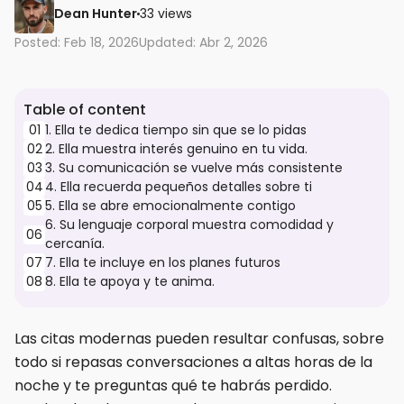
Dean Hunter
33 views
Posted: Feb 18, 2026
Updated: Abr 2, 2026
Table of content
01
1. Ella te dedica tiempo sin que se lo pidas
02
2. Ella muestra interés genuino en tu vida.
03
3. Su comunicación se vuelve más consistente
04
4. Ella recuerda pequeños detalles sobre ti
05
5. Ella se abre emocionalmente contigo
6. Su lenguaje corporal muestra comodidad y
06
cercanía.
07
7. Ella te incluye en los planes futuros
08
8. Ella te apoya y te anima.
Las citas modernas pueden resultar confusas, sobre
todo si repasas conversaciones a altas horas de la
noche y te preguntas qué te habrás perdido.