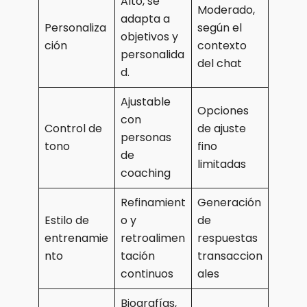
Alto, se
Moderado,
adapta a
Personaliza
según el
objetivos y
ción
contexto
personalida
del chat
d.
Ajustable
Opciones
con
Control de
de ajuste
personas
tono
fino
de
limitadas
coaching
Refinamient
Generación
Estilo de
o y
de
entrenamie
retroalimen
respuestas
nto
tación
transaccion
continuos
ales
Biografías,